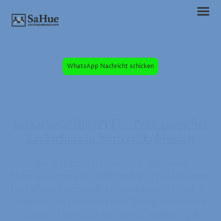
WhatsApp Nachricht schicken
Lackschutzfolie (PPF) – Professioneller
Lackschutz in Nettetal-Lobberich
Als zertifizierter Betrieb / Approved
Montagepartner für Profilm & CarPro Immortal
Lackschutzfolien sind wir im Raum Nettetal der
Ansprechpartner rund ums Thema Lackschutz.
Weitere Hersteller wie XPEL, SunTek, 3M,