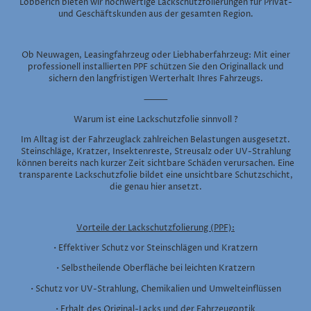
Lobberich bieten wir hochwertige Lackschutzfolierungen für Privat-
und Geschäftskunden aus der gesamten Region.
Ob Neuwagen, Leasingfahrzeug oder Liebhaberfahrzeug: Mit einer
professionell installierten PPF schützen Sie den Originallack und
sichern den langfristigen Werterhalt Ihres Fahrzeugs.
⸻
Warum ist eine Lackschutzfolie sinnvoll ?
Im Alltag ist der Fahrzeuglack zahlreichen Belastungen ausgesetzt.
Steinschläge, Kratzer, Insektenreste, Streusalz oder UV-Strahlung
können bereits nach kurzer Zeit sichtbare Schäden verursachen. Eine
transparente Lackschutzfolie bildet eine unsichtbare Schutzschicht,
die genau hier ansetzt.
Vorteile der Lackschutzfolierung (PPF):
• Effektiver Schutz vor Steinschlägen und Kratzern
• Selbstheilende Oberfläche bei leichten Kratzern
• Schutz vor UV-Strahlung, Chemikalien und Umwelteinflüssen
• Erhalt des Original-Lacks und der Fahrzeugoptik